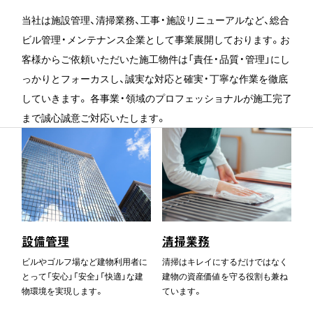
採用情報
当社は施設管理、清掃業務、工事・施設リニューアルなど、総合
お問い合わせ
ビル管理・メンテナンス企業として事業展開しております。お
客様からご依頼いただいた施工物件は「責任・品質・管理」にし
っかりとフォーカスし、誠実な対応と確実・丁寧な作業を徹底
〒452-0901
していきます。 各事業・領域のプロフェッショナルが施工完了
愛知県清須市阿原神門1
アクティブ神門E号
まで誠心誠意ご対応いたします。
TEL:052-700-8547
FAX:052-400-8840
プライバシーポリシー
設備管理
清掃業務
ビルやゴルフ場など建物利用者に
清掃はキレイにするだけではなく
とって「安心」「安全」「快適」な建
建物の資産価値を守る役割も兼ね
物環境を実現します。
ています。