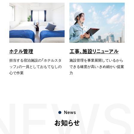
ホテル管理
⼯事、施設リニューアル
担当する宿泊施設の「ホテルスタ
施設管理を事業展開しているから
ッフ」の⼀員としておもてなしの
できる確度が⾼い‧きめ細かい提案
⼼で作業
⼒
NEWS
News
お知らせ