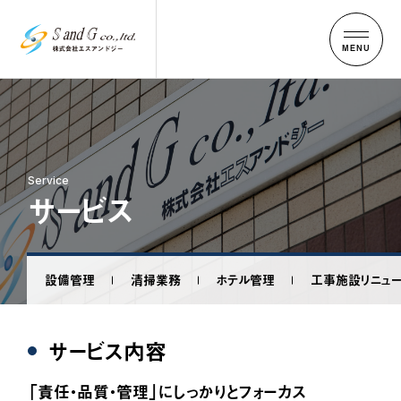
MENU
ホーム
会社概要
Service
サービス
サービス
設備管理
清掃業務
ホテル管理
工事、施設リニューアル
設備管理
清掃業務
ホテル管理
⼯事施設リニュ
お知らせ
サービス内容
インフォメーション
ジャーナル
「責任・品質・管理」にしっかりとフォーカス